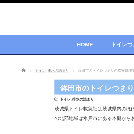
HOME
トイレつ
Home
トイレ
,
排水の詰まり
鉾田市のトイレつまりの格安修理
鉾田市のトイレつまり
トイレ
,
排水の詰まり
茨城県トイレ救急社は茨城県内のほ
の北部地域は水戸市にある本拠から