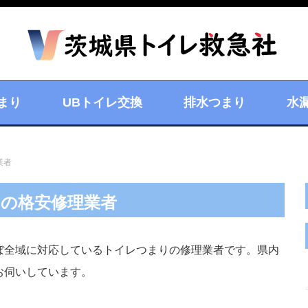
まり
UBトイレ交換
排水つまり
水
業者
の格安修理業者
ぼ全域に対応しているトイレつまりの修理業者です。県内
お伺いしています。